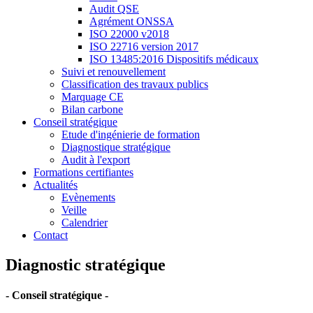
Audit QSE
Agrément ONSSA
ISO 22000 v2018
ISO 22716 version 2017
ISO 13485:2016 Dispositifs médicaux
Suivi et renouvellement
Classification des travaux publics
Marquage CE
Bilan carbone
Conseil stratégique
Etude d'ingénierie de formation
Diagnostique stratégique
Audit à l'export
Formations certifiantes
Actualités
Evènements
Veille
Calendrier
Contact
Diagnostic stratégique
- Conseil stratégique -